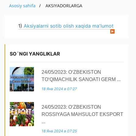
O'ZBEKISTONDA ISHLAB CHIQARILGAN
MUHIM FAKTLAR
IMPORT
Asosiy sahifa
AKSIYADORLARGA
PRESS
EKSPORT
AVTOMOBILLAR
AKSIYADORLAR UCHUN
BOJXONA RASMIYLASHTIRUVI
IMPORT
MUROJAAT
YANGILIKLAR
1)
Aksiyalarni sotib olish xaqida ma'lumot
QISHLOQ XO ' JALIGI MAHSULOTLARI
KOMPANIYANING ICHKI HUJJATLARI
AUTSORSING
KO'RGAZMALAR
ALOQA
YUR-JIS. SHAXSLAR MUROJAATI
HISOBOTLAR
TENDERLAR
YANGILIKLAR ARXIVI
SO'ROVNOMA
E'LONLAR
SO`NGI YANGLIKLAR
24/05/2023: O‘ZBEKISTON
TO‘QIMACHILIK SANOATI GERM ...
18 Янв 2024 в 07:27
24/05/2023: O‘ZBEKISTON
ROSSIYAGA MAHSULOT EKSPORT
...
18 Янв 2024 в 07:25