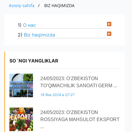
O'ZBEKISTONDA ISHLAB CHIQARILGAN
MUHIM FAKTLAR
IMPORT
Asosiy sahifa
BIZ HAQIMIZDA
PRESS
EKSPORT
AVTOMOBILLAR
AKSIYADORLAR UCHUN
BOJXONA RASMIYLASHTIRUVI
IMPORT
MUROJAAT
YANGILIKLAR
1)
О нас
QISHLOQ XO ' JALIGI MAHSULOTLARI
KOMPANIYANING ICHKI HUJJATLARI
AUTSORSING
KO'RGAZMALAR
ALOQA
YUR-JIS. SHAXSLAR MUROJAATI
2)
Biz haqimizda
HISOBOTLAR
TENDERLAR
YANGILIKLAR ARXIVI
SO'ROVNOMA
E'LONLAR
SO`NGI YANGLIKLAR
24/05/2023: O‘ZBEKISTON
TO‘QIMACHILIK SANOATI GERM ...
18 Янв 2024 в 07:27
24/05/2023: O‘ZBEKISTON
ROSSIYAGA MAHSULOT EKSPORT
...