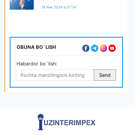
18 Янв 2024 в 07:14
OBUNA BO`LISH
Habardor bo`lish: