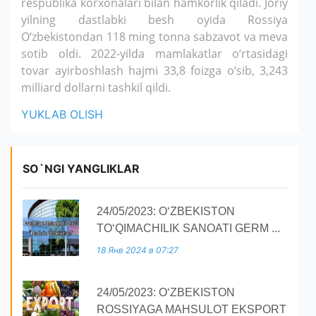
respublika korxonalari bilan hamkorlik qiladi. Joriy
yilning dastlabki besh oyida Rossiya
O‘zbekistondan 118 ming tonna sabzavot va meva
sotib oldi. 2022-yilda mamlakatlar o‘rtasidagi
tovar ayirboshlash hajmi 33,8 foizga o‘sib, 3,243
milliard dollarni tashkil qildi.
YUKLAB OLISH
SO`NGI YANGLIKLAR
24/05/2023: O‘ZBEKISTON
TO‘QIMACHILIK SANOATI GERM ...
18 Янв 2024 в 07:27
24/05/2023: O‘ZBEKISTON
ROSSIYAGA MAHSULOT EKSPORT