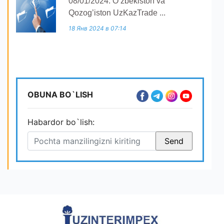
08/01/2024: O’zbekiston va
Qozog’iston UzKazTrade ...
18 Янв 2024 в 07:14
OBUNA BO`LISH
Habardor bo`lish: