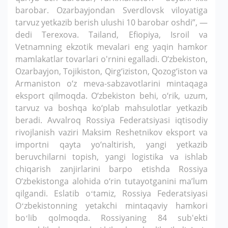
barobar. Ozarbayjondan Sverdlovsk viloyatiga
tarvuz yetkazib berish ulushi 10 barobar oshdi”, —
dedi Terexova. Tailand, Efiopiya, Isroil va
Vetnamning ekzotik mevalari eng yaqin hamkor
mamlakatlar tovarlari o'rnini egalladi. O‘zbekiston,
Ozarbayjon, Tojikiston, Qirg‘iziston, Qozog‘iston va
Armaniston o‘z meva-sabzavotlarini mintaqaga
eksport qilmoqda. O‘zbekiston behi, o‘rik, uzum,
tarvuz va boshqa ko‘plab mahsulotlar yetkazib
beradi. Avvalroq Rossiya Federatsiyasi iqtisodiy
rivojlanish vaziri Maksim Reshetnikov eksport va
importni qayta yo‘naltirish, yangi yetkazib
beruvchilarni topish, yangi logistika va ishlab
chiqarish zanjirlarini barpo etishda Rossiya
O‘zbekistonga alohida o‘rin tutayotganini ma’lum
qilgandi. Eslatib oʻtamiz, Rossiya Federatsiyasi
Oʻzbekistonning yetakchi mintaqaviy hamkori
boʻlib qolmoqda. Rossiyaning 84 sub'ekti