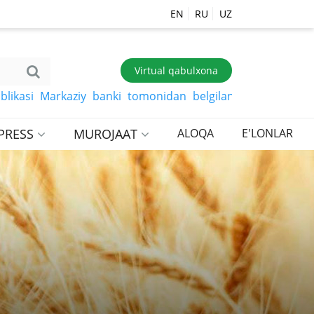
EN
RU
UZ
Virtual qabulxona
 Markaziy banki tomonidan belgilangan so‘mga xorijiy va
PRESS
MUROJAAT
ALOQA
E'LONLAR