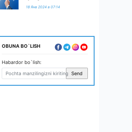
18 Янв 2024 в 07:14
OBUNA BO`LISH
Habardor bo`lish: