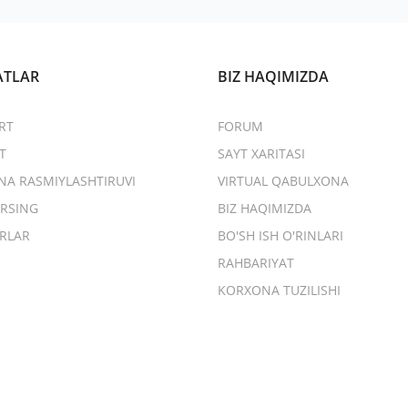
ATLAR
BIZ HAQIMIZDA
RT
FORUM
T
SAYT XARITASI
NA RASMIYLASHTIRUVI
VIRTUAL QABULXONA
RSING
BIZ HAQIMIZDA
RLAR
BO'SH ISH O'RINLARI
RAHBARIYAT
KORXONA TUZILISHI