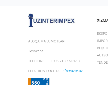
XIZM
EKSPO
IMPOR
ALOQA MA'LUMOTLARI
BOJXO
Toshkent
AUTSO
TELEFON:
+998 71 233-01-97
TENDE
ELEKTRON POCHTA:
info@uzte.uz