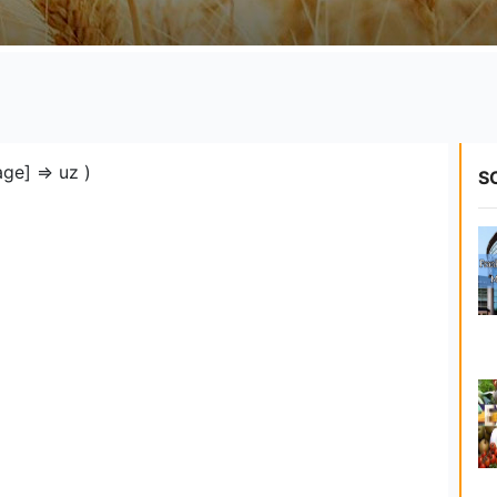
ge] => uz )
S