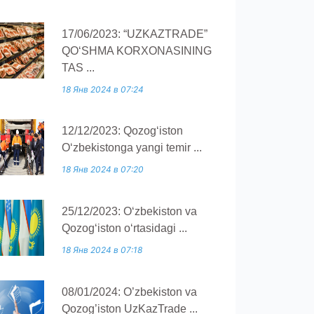
17/06/2023: “UZKAZTRADE”
QOʻSHMA KORXONASINING
TAS ...
18 Янв 2024 в 07:24
12/12/2023: Qozogʻiston
Oʻzbekistonga yangi temir ...
18 Янв 2024 в 07:20
25/12/2023: O‘zbekiston va
Qozog‘iston o‘rtasidagi ...
18 Янв 2024 в 07:18
08/01/2024: O’zbekiston va
Qozog’iston UzKazTrade ...