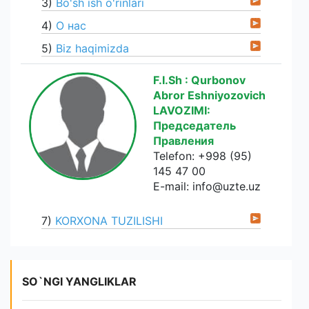
3)
Bo'sh ish o'rinlari
4)
О нас
5)
Biz haqimizda
F.I.Sh : Qurbonov
Abror Eshniyozovich
LAVOZIMI:
Председатель
Правления
Telefon: +998 (95)
145 47 00
E-mail: info@uzte.uz
7)
KORXONA TUZILISHI
SO`NGI YANGLIKLAR