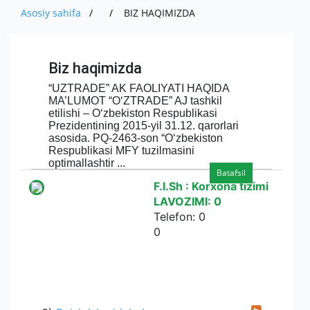
O'ZBEKISTONDA ISHLAB CHIQARILGAN
MUHIM FAKTLAR
IMPORT
Asosiy sahifa
BIZ HAQIMIZDA
PRESS
EKSPORT
AVTOMOBILLAR
AKSIYADORLAR UCHUN
BOJXONA RASMIYLASHTIRUVI
IMPORT
MUROJAAT
YANGILIKLAR
QISHLOQ XO ' JALIGI MAHSULOTLARI
Biz haqimizda
KOMPANIYANING ICHKI HUJJATLARI
AUTSORSING
KO'RGAZMALAR
ALOQA
YUR-JIS. SHAXSLAR MUROJAATI
“UZTRADE” AK FAOLIYATI HAQIDA
HISOBOTLAR
TENDERLAR
MA’LUMOT “O‘ZTRADE” AJ tashkil
YANGILIKLAR ARXIVI
SO'ROVNOMA
E'LONLAR
etilishi – O‘zbekiston Respublikasi
Prezidentining 2015-yil 31.12. qarorlari
asosida. PQ-2463-son “O‘zbekiston
Respublikasi MFY tuzilmasini
optimallashtir ...
Batafsil
F.I.Sh : Korxona tizimi
LAVOZIMI: 0
Telefon: 0
0